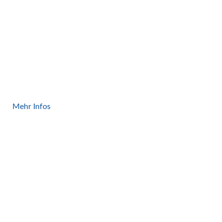
Reifekisten-
palettierung
Mehr Infos
Universal