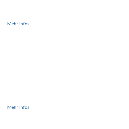
Neuglasaufsetzer
/-abheber
Mehr Infos
Schwenksäulen-
palettierung
Mehr Infos