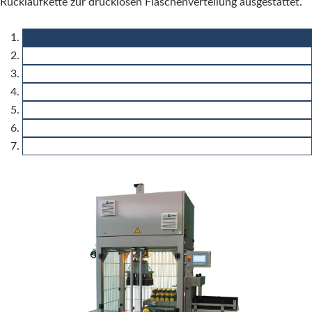
Rücklaufkette zur drucklosen Flaschenverteilung ausgestattet.