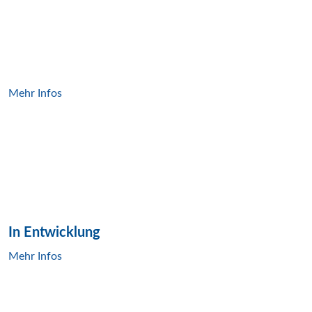
Entpalettier­system Consul
Mehr Infos
Systemlösung Profipack
In Entwicklung
Mehr Infos