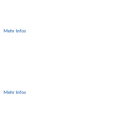
Lagersysteme
Mehr Infos
Paletten­förder­technik
Mehr Infos