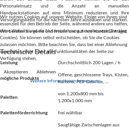
Personaleinsatz und die Anzahl an manuellen
Handpackstationen auf eine Minimum reduzieren und Ihre
Wir nutzen Cookies auf unserer Website. Einige von ihnen sind
Versorgungskette für die nächsten Jahre ausbauen und stärken.
essenziell für den Betrieb der Seite, während andere uns helfen,
diese Website und die Nutzererfahrung zu verbessern (Tracking
Wir beraten Sie gerne und freuen uns auf Ihre Kontaktanfrage!
Cookies). Sie können selbst entscheiden, ob Sie die Cookies
zulassen möchten. Bitte beachten Sie, dass bei einer Ablehnung
Technische Details
womöglich nicht mehr alle Funktionalitäten der Seite zur
Verfügung stehen.
Leistung
Durchschnittlich 200 Lagen / h
Akzeptieren
Ablehnen
Offene, geschlossene Trays, Kisten,
mögliche Produkte
Weitere Informationen
Impressum
Kartons, PET-Gebinde, …
von 1.200x800 mm bis
Paletten
1.200x1.000 mm
Palettenförderrichtung
frei wählbar
Saugfähige Zwischenlagen aus