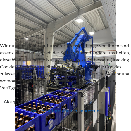
Wir nutzen Cookies auf unserer Website. Einige von ihnen sind
essenziell für den Betrieb der Seite, während andere uns helfen,
diese Website und die Nutzererfahrung zu verbessern (Tracking
Cookies). Sie können selbst entscheiden, ob Sie die Cookies
zulassen möchten. Bitte beachten Sie, dass bei einer Ablehnung
womöglich nicht mehr alle Funktionalitäten der Seite zur
Verfügung stehen.
Akzeptieren
Ablehnen
Weitere Informationen
Impressum