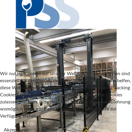
Wir nutzen Cookies auf unserer Website. Einige von ihnen sind
essenziell für den Betrieb der Seite, während andere uns helfen,
diese Website und die Nutzererfahrung zu verbessern (Tracking
Cookies). Sie können selbst entscheiden, ob Sie die Cookies
zulassen möchten. Bitte beachten Sie, dass bei einer Ablehnung
womöglich nicht mehr alle Funktionalitäten der Seite zur
Verfügung stehen.
Akzeptieren
Ablehnen